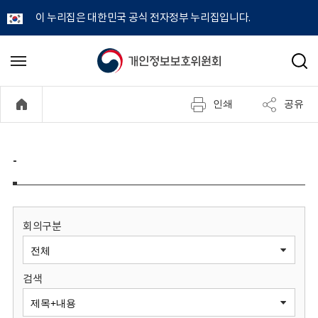
이 누리집은 대한민국 공식 전자정부 누리집입니다.
개
메
검
뉴
색
인
열
인쇄
공유
기
정
보
-
보
호
회의구분
위
검색
원