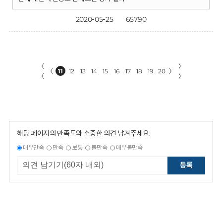
2020-05-25
65790
〈
〉
〈
11
12
13
14
15
16
17
18
19
20
〉
〈
〉
해당 페이지의 만족도와 소중한 의견 남겨주세요.
매우만족
만족
보통
불만족
매우불만족
등록