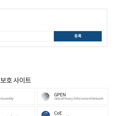
등록
보호 사이트
GPEN
y Assembly
Global Privacy Enforcement Network
CoE