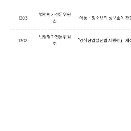
법령평가전문위원
1303
「아동ㆍ청소년의 성보호에 관한
회
법령평가전문위원
1302
「양식산업발전법 시행령」 제정
회