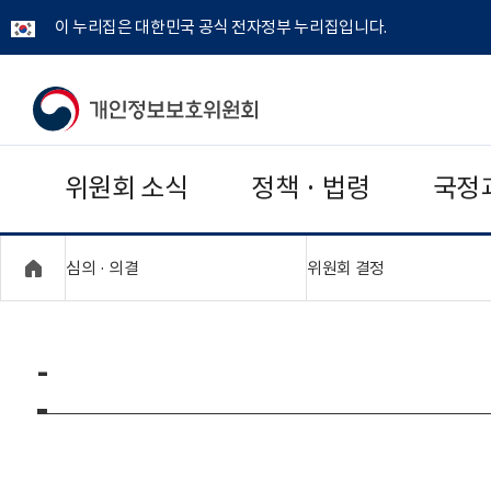
이 누리집은 대한민국 공식 전자정부 누리집입니다.
개
인
위원회 소식
정책 · 법령
국정
정
보
"접기,펼치기"
"접기,펼치기"
심의 · 의결
위원회 결정
보
호
-
위
원