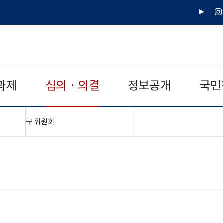
유
인
튜
스
브
타
그
램
과제
심의 · 의결
정보공개
국민
"접기,펼치기"
구 위원회