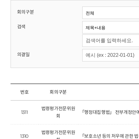
회
회의구분
검색
의결일
번호
회의구분
법령평가전문위원
1311
「행정대집행법」 전부개정안에 
회
법령평가전문위원
1310
「보호소년 등의 처우에 관한 법