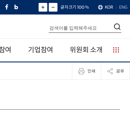
페
네
X
확
글자크기 100
%
KOR
ENG
언
화
화
이
이
(
대
어
면
면
스
버
트
수
확
축
북
블
위
대
통
소
치
검
로
터
합
색
그
)
검
색
참여
기업참여
위원회 소개
누
리
집
인쇄
공유
안
내