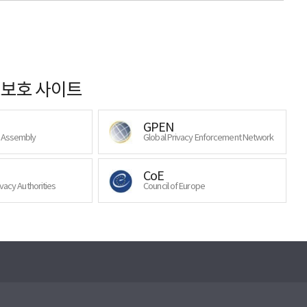
보호 사이트
GPEN
y Assembly
Global Privacy Enforcement Network
CoE
ivacy Authorities
Council of Europe