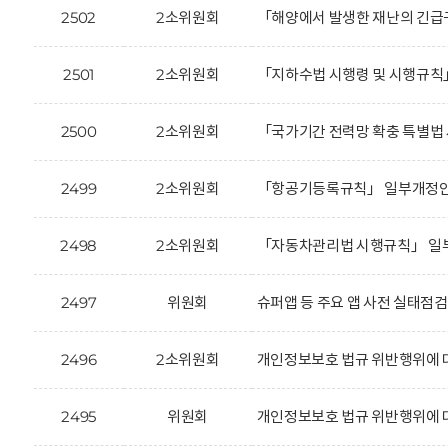
2502
2소위원회
「해양에서 발생한 재난의 긴급구
2501
2소위원회
「지하수법 시행령 및 시행규칙
2500
2소위원회
「국가기간 전력망 확충 특별법 
2499
2소위원회
「항공기등록규칙」 일부개정안에
2498
2소위원회
「자동차관리법 시행규칙」 일부
2497
위원회
슈퍼앱 등 주요 앱 사전 실태점검 
2496
2소위원회
개인정보보호 법규 위반행위에 
2495
위원회
개인정보보호 법규 위반행위에 대한