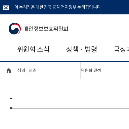
이 누리집은 대한민국 공식 전자정부 누리집입니다.
개
인
위원회 소식
정책 · 법령
국정
정
보
"접기,펼치기"
"접기,펼치기"
심의 · 의결
위원회 결정
보
호
-
위
원