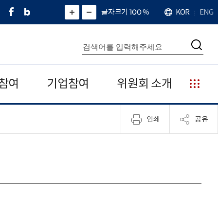
페
네
X
확
글자크기 100
%
KOR
ENG
언
화
화
이
이
(
대
어
면
면
스
버
트
수
확
축
북
블
위
대
통
소
치
검
로
터
합
색
그
)
검
색
참여
기업참여
위원회 소개
누
리
집
인쇄
공유
안
내