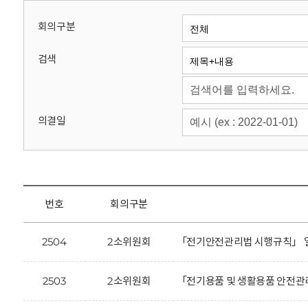
회
회의구분
검색
의결일
번호
회의구분
2504
2소위원회
「전기안전관리법 시행규칙」 일
2503
2소위원회
「전기용품 및 생활용품 안전관