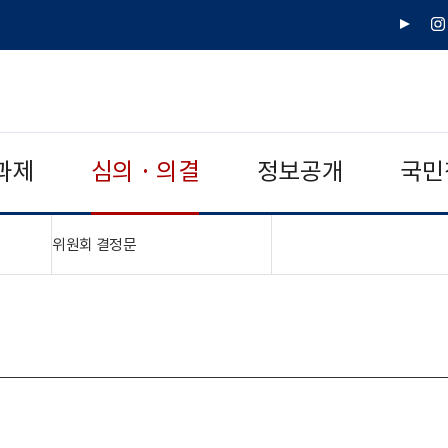
유
인
튜
스
브
타
그
램
과제
심의 · 의결
정보공개
국민
"접기,펼치기"
위원회 결정문