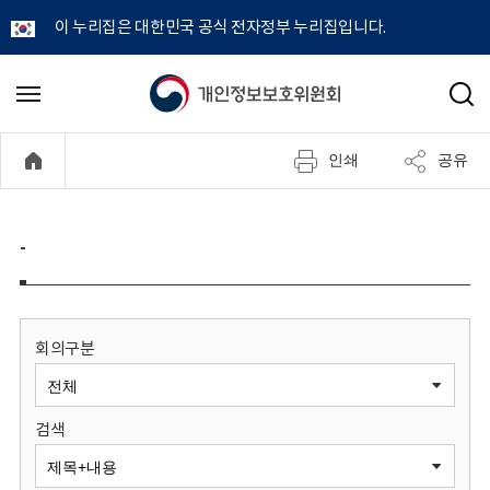
이 누리집은 대한민국 공식 전자정부 누리집입니다.
개
메
검
뉴
색
인
열
인쇄
공유
기
정
보
-
보
호
회의구분
위
검색
원