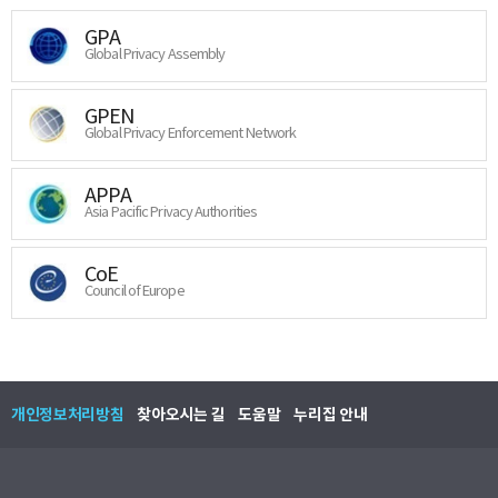
GPA
Global Privacy Assembly
GPEN
Global Privacy Enforcement Network
APPA
Asia Pacific Privacy Authorities
CoE
Council of Europe
개인정보처리방침
찾아오시는 길
도움말
누리집 안내