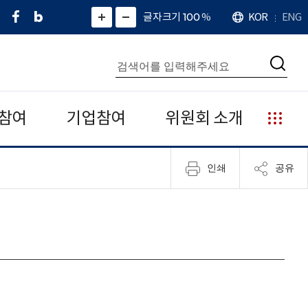
페
네
X
확
글자크기 100
%
KOR
ENG
언
화
화
이
이
(
대
어
면
면
스
버
트
수
확
축
북
블
위
대
통
소
치
검
로
터
합
색
그
)
검
색
참여
기업참여
위원회 소개
누
리
집
인쇄
공유
안
내