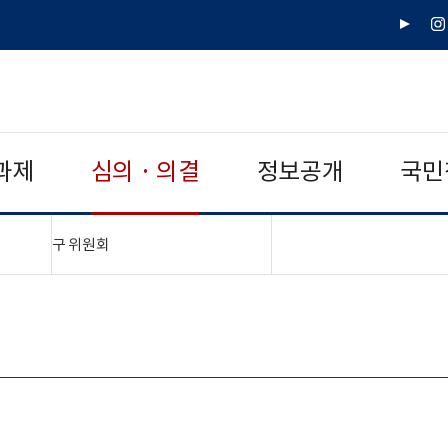
유
인
튜
스
브
타
그
램
과제
심의 · 의결
정보공개
국민
"접기,펼치기"
구 위원회