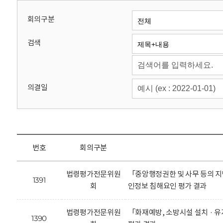
회
회의구분
검색
의결일
번호
회의구분
법령평가전문위원
「중앙행정권한 및 사무 등의 지
1391
회
인정보 침해요인 평가 결과
법령평가전문위원
「화재예방, 소방시설 설치 · 
1390