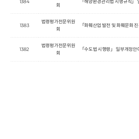
1384
「해양환경관리법 시행규칙」 
회
법령평가전문위원
1383
「화훼산업 발전 및 화훼문화 
회
법령평가전문위원
1382
「수도법 시행령」 일부개정안에
회