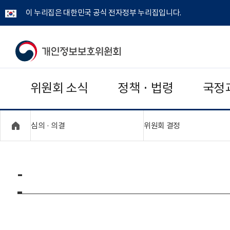
이 누리집은 대한민국 공식 전자정부 누리집입니다.
개
인
위원회 소식
정책 · 법령
국정
정
보
"접기,펼치기"
"접기,펼치기"
심의 · 의결
위원회 결정
보
호
-
위
원