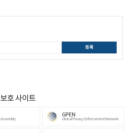
등록
보호 사이트
GPEN
y Assembly
Global Privacy Enforcement Network