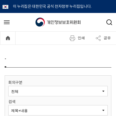
이 누리집은 대한민국 공식 전자정부 누리집입니다.
개
메
검
뉴
색
인
열
인쇄
공유
기
정
보
-
보
호
회의구분
위
검색
원