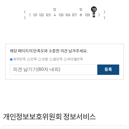
12
12
13
〈
〉
〈
121
122
123
4
125
126
127
8
129
0
〉
〈
〉
해당 페이지의 만족도와 소중한 의견 남겨주세요.
매우만족
만족
보통
불만족
매우불만족
등록
개인정보보호위원회 정보서비스