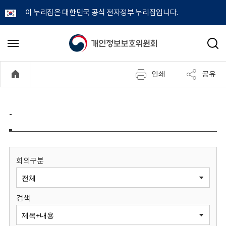
이 누리집은 대한민국 공식 전자정부 누리집입니다.
개
메
검
뉴
색
인
열
인쇄
공유
기
정
보
-
보
호
회의구분
위
검색
원