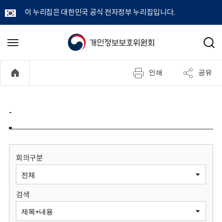
이 누리집은 대한민국 공식 전자정부 누리집입니다.
개
메
검
뉴
색
인
열
인쇄
공유
기
정
보
-
보
호
회의구분
위
검색
원