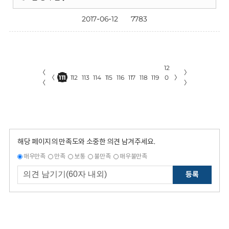
2017-06-12
7783
12
〈
〉
〈
111
112
113
114
115
116
117
118
119
0
〉
〈
〉
해당 페이지의 만족도와 소중한 의견 남겨주세요.
매우만족
만족
보통
불만족
매우불만족
등록