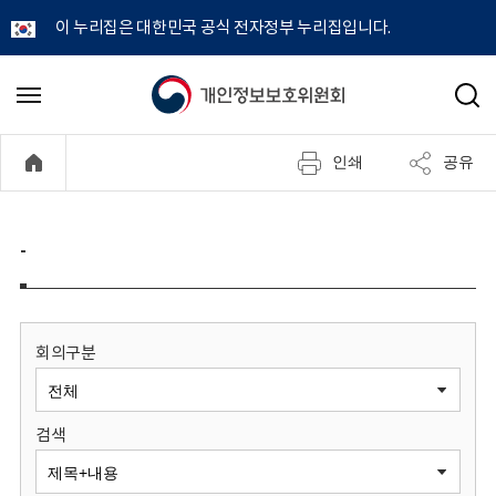
이 누리집은 대한민국 공식 전자정부 누리집입니다.
개
메
검
뉴
색
인
열
인쇄
공유
기
정
보
-
보
호
회의구분
위
검색
원