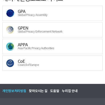
GPA
Global Privacy Assembly
GPEN
Global Privacy Enforcement Network
APPA
Asia Pacific Privacy Authorities
CoE
Council of Europe
개인정보처리방침
찾아오시는 길
도움말
누리집 안내