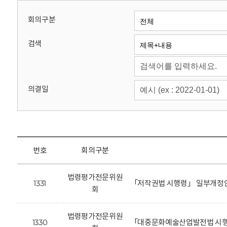
회
회의구분
검색
의결일
번호
회의구분
법령평가전문위원
1331
「저작권법 시행령」 일부개정안
회
법령평가전문위원
1330
「대중문화예술산업발전법 시행