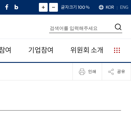
페
네
X
확
글자크기 100
%
KOR
ENG
언
화
화
이
이
(
대
어
면
면
스
버
트
수
확
축
북
블
위
대
통
소
치
검
로
터
합
색
그
)
검
색
참여
기업참여
위원회 소개
누
리
집
인쇄
공유
안
내