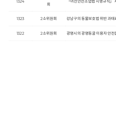
1324
「어선안전조업법 시행규칙」 제
회
1323
2소위원회
강남구의 동물보호법 위반 과태료
1322
2소위원회
광명시의 광명동굴 이용자 안전을