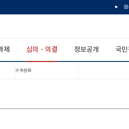
유
인
튜
스
브
타
그
램
과제
심의 · 의결
정보공개
국민
"접기,펼치기"
구 위원회