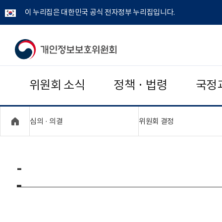
이 누리집은 대한민국 공식 전자정부 누리집입니다.
개
인
위원회 소식
정책 · 법령
국정
정
보
"접기,펼치기"
"접기,펼치기"
심의 · 의결
위원회 결정
보
호
-
위
원