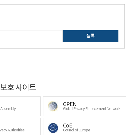
등록
보호 사이트
GPEN
y Assembly
Global Privacy Enforcement Network
CoE
ivacy Authorities
Council of Europe