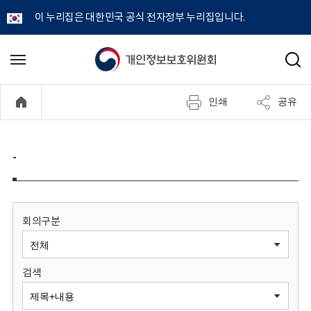
이 누리집은 대한민국 공식 전자정부 누리집입니다.
개
메
검
뉴
색
인
열
인쇄
공유
기
정
보
-
보
호
회의구분
위
검색
원