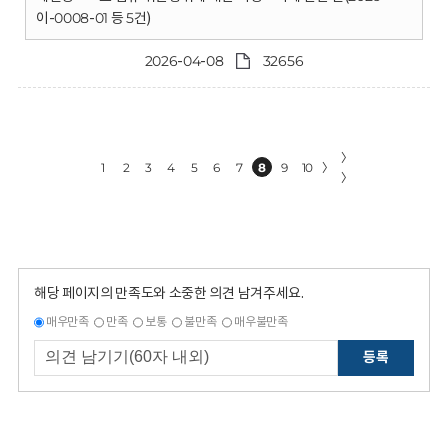
이-0008-01 등 5건)
2026-04-08
32656
〉
1
2
3
4
5
6
7
8
9
10
〉
〉
해당 페이지의 만족도와 소중한 의견 남겨주세요.
매우만족
만족
보통
불만족
매우불만족
등록