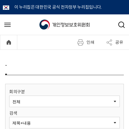
이 누리집은 대한민국 공식 전자정부 누리집입니다.
개
메
검
뉴
색
인
열
인쇄
공유
기
정
보
-
보
호
회의구분
위
검색
원