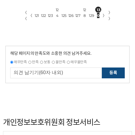
12
12
13
〈
〉
〈
121
122
123
4
125
126
127
8
129
0
〉
〈
〉
해당 페이지의 만족도와 소중한 의견 남겨주세요.
매우만족
만족
보통
불만족
매우불만족
등록
개인정보보호위원회 정보서비스