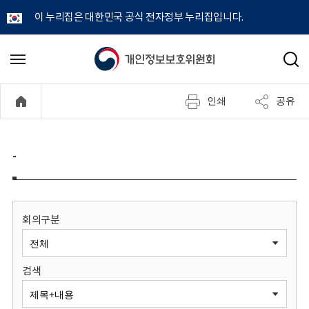
이 누리집은 대한민국 공식 전자정부 누리집입니다.
개
메
검
뉴
색
인
열
인쇄
공유
기
정
보
-
보
호
회의구분
위
검색
원