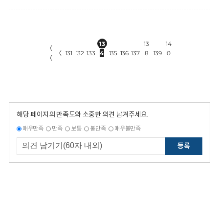
13
13
14
〈
〈
131
132
133
4
135
136
137
8
139
0
〈
해당 페이지의 만족도와 소중한 의견 남겨주세요.
매우만족
만족
보통
불만족
매우불만족
등록