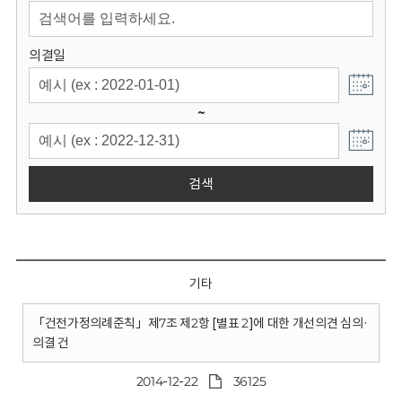
회
의결일
~
검색
기타
「건전가정의례준칙」제7조 제2항 [별표 2]에 대한 개선의견 심의·
의결 건
2014-12-22
36125