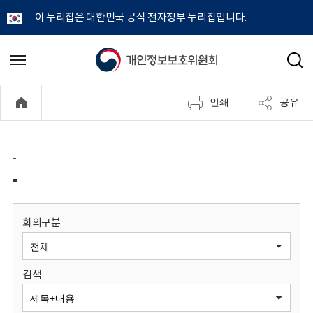
이 누리집은 대한민국 공식 전자정부 누리집입니다.
개
메
검
뉴
색
인
열
인쇄
공유
기
정
보
-
보
호
회의구분
위
검색
원