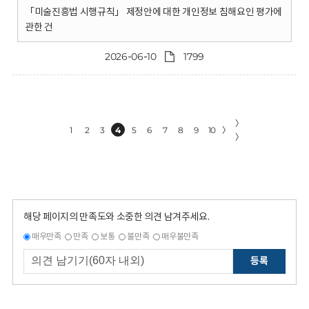
「미술진흥법 시행규칙」 제정안에 대한 개인정보 침해요인 평가에
관한 건
2026-06-10
1799
〉
1
2
3
4
5
6
7
8
9
10
〉
〉
해당 페이지의 만족도와 소중한 의견 남겨주세요.
매우만족
만족
보통
불만족
매우불만족
등록