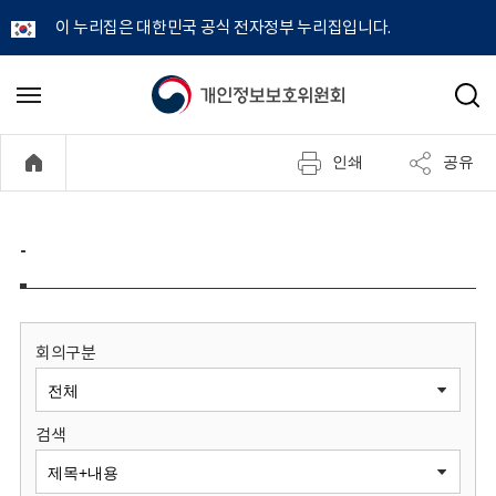
이 누리집은 대한민국 공식 전자정부 누리집입니다.
개
메
검
뉴
색
인
열
인쇄
공유
기
정
보
-
보
호
회의구분
위
검색
원