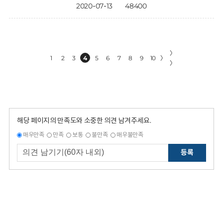
2020-07-13
48400
〉
1
2
3
4
5
6
7
8
9
10
〉
〉
해당 페이지의 만족도와 소중한 의견 남겨주세요.
매우만족
만족
보통
불만족
매우불만족
등록