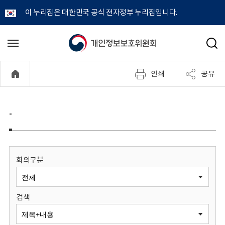
이 누리집은 대한민국 공식 전자정부 누리집입니다.
개
메
검
뉴
색
인
열
인쇄
공유
기
정
보
-
보
호
회의구분
위
검색
원