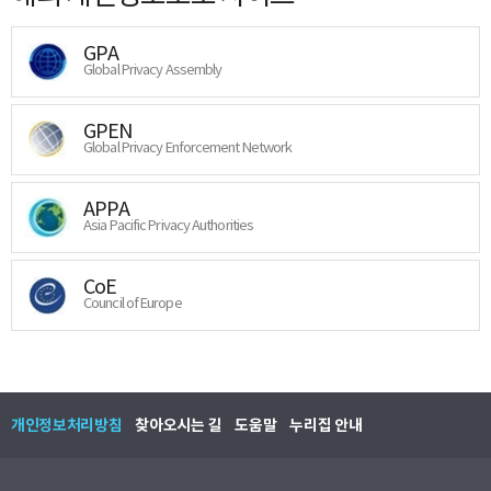
GPA
Global Privacy Assembly
GPEN
Global Privacy Enforcement Network
APPA
Asia Pacific Privacy Authorities
CoE
Council of Europe
개인정보처리방침
찾아오시는 길
도움말
누리집 안내