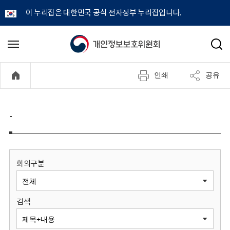
이 누리집은 대한민국 공식 전자정부 누리집입니다.
개
메
검
뉴
색
인
열
인쇄
공유
기
정
보
-
보
호
회의구분
위
검색
원