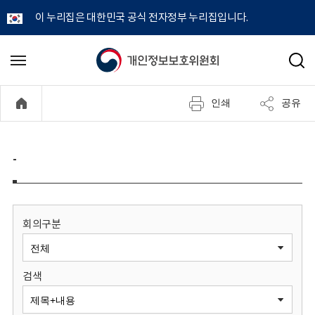
이 누리집은 대한민국 공식 전자정부 누리집입니다.
개
메
검
뉴
색
인
열
인쇄
공유
기
정
보
-
보
호
회의구분
위
검색
원