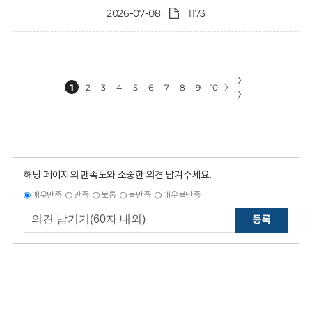
2026-07-08
1173
〉
1
2
3
4
5
6
7
8
9
10
〉
〉
해당 페이지의 만족도와 소중한 의견 남겨주세요.
매우만족
만족
보통
불만족
매우불만족
등록