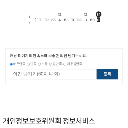
13
13
14
〈
〈
131
132
133
4
135
136
137
8
139
0
〈
해당 페이지의 만족도와 소중한 의견 남겨주세요.
매우만족
만족
보통
불만족
매우불만족
등록
개인정보보호위원회 정보서비스