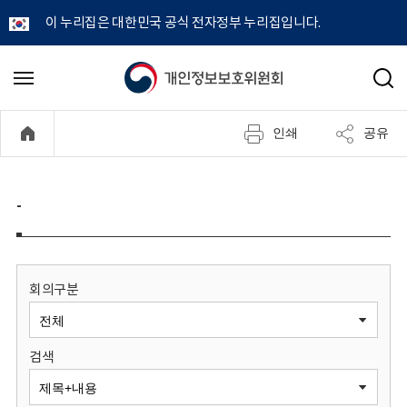
이 누리집은 대한민국 공식 전자정부 누리집입니다.
개
메
검
뉴
색
인
열
인쇄
공유
기
정
보
-
보
호
회의구분
위
검색
원