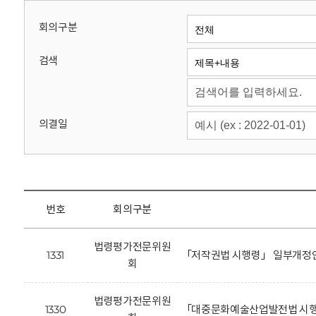
회
회의구분
검색
의결일
번호
회의구분
법령평가전문위원
1331
「저작권법 시행령」 일부개정안
회
법령평가전문위원
1330
「대중문화예술산업발전법 시행