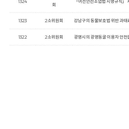
1324
「어선안전조업법 시행규칙」 제
회
1323
2소위원회
강남구의 동물보호법 위반 과태료
1322
2소위원회
광명시의 광명동굴 이용자 안전을