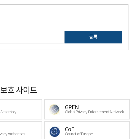
등록
보호 사이트
GPEN
y Assembly
Global Privacy Enforcement Network
CoE
ivacy Authorities
Council of Europe