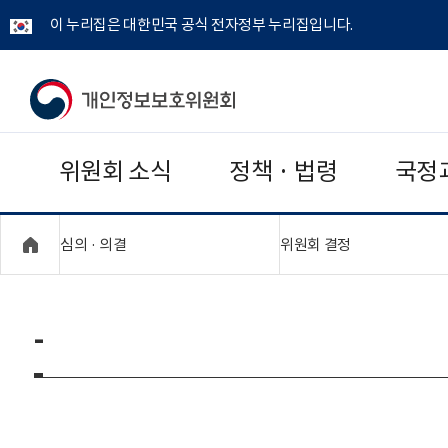
이 누리집은 대한민국 공식 전자정부 누리집입니다.
개
인
위원회 소식
정책 · 법령
국정
정
보
"접기,펼치기"
"접기,펼치기"
심의 · 의결
위원회 결정
보
호
-
위
원