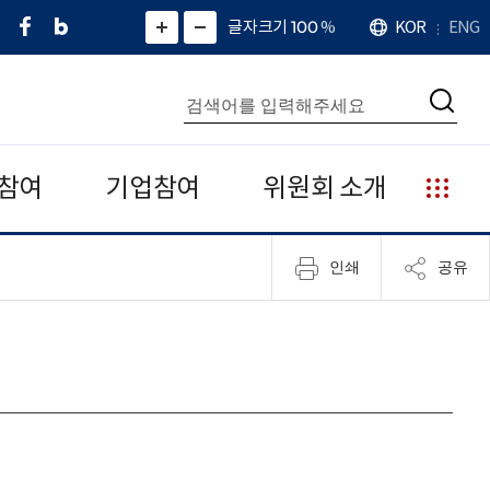
페
네
X
확
글자크기 100
%
KOR
ENG
언
화
화
이
이
(
대
어
면
면
스
버
트
수
확
축
북
블
위
대
통
소
치
검
로
터
합
색
그
)
검
색
참여
기업참여
위원회 소개
누
리
집
인쇄
공유
안
내