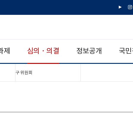
유
인
튜
스
브
타
그
램
과제
심의 · 의결
정보공개
국민
"접기,펼치기"
구 위원회