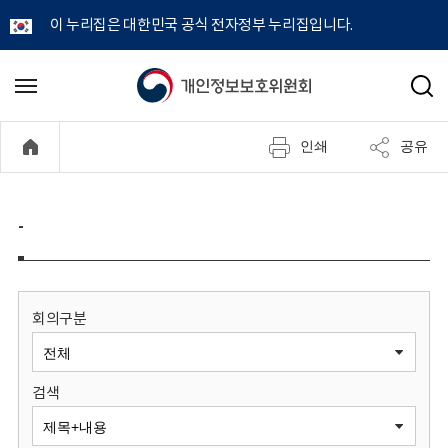
이 누리집은 대한민국 공식 전자정부 누리집입니다.
개
메
검
뉴
색
인
열
인쇄
공유
기
정
보
-
보
호
회의구분
위
검색
원