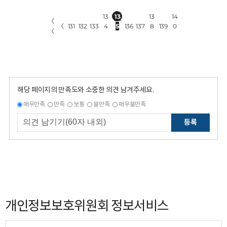
13
13
13
14
〈
〈
131
132
133
4
5
136
137
8
139
0
〈
해당 페이지의 만족도와 소중한 의견 남겨주세요.
매우만족
만족
보통
불만족
매우불만족
등록
개인정보보호위원회 정보서비스