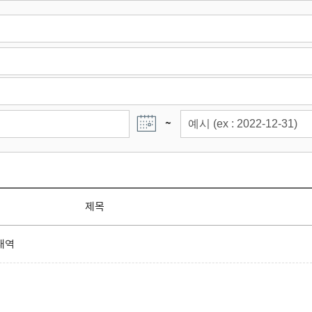
~
제목
내역