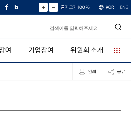
페
네
X
확
글자크기 100
%
KOR
ENG
언
화
화
이
이
(
대
어
면
면
스
버
트
수
확
축
북
블
위
대
통
소
치
검
로
터
합
색
그
)
검
색
참여
기업참여
위원회 소개
누
리
집
인쇄
공유
안
내