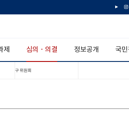
유
인
튜
스
브
타
그
램
과제
심의 · 의결
정보공개
국민
"접기,펼치기"
구 위원회