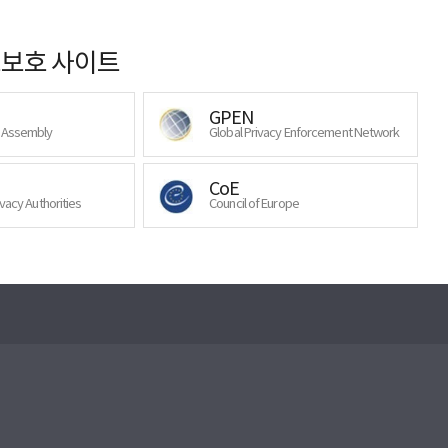
보호 사이트
GPEN
y Assembly
Global Privacy Enforcement Network
CoE
ivacy Authorities
Council of Europe