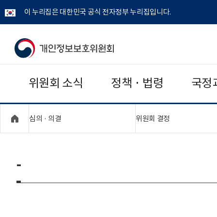
이 누리집은 대한민국 공식 전자정부 누리집입니다.
개
인
위원회 소식
정책 · 법령
국정
정
보
"접기,펼치기"
"접기,펼치기"
심의 · 의결
위원회 결정
보
호
-
위
원