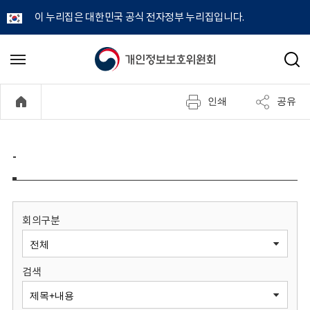
이 누리집은 대한민국 공식 전자정부 누리집입니다.
개
메
검
뉴
색
인
열
인쇄
공유
기
정
보
-
보
호
회의구분
위
검색
원