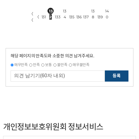
13
13
13
14
〈
〈
131
2
133
4
135
136
137
8
139
0
〈
해당 페이지의 만족도와 소중한 의견 남겨주세요.
매우만족
만족
보통
불만족
매우불만족
등록
개인정보보호위원회 정보서비스