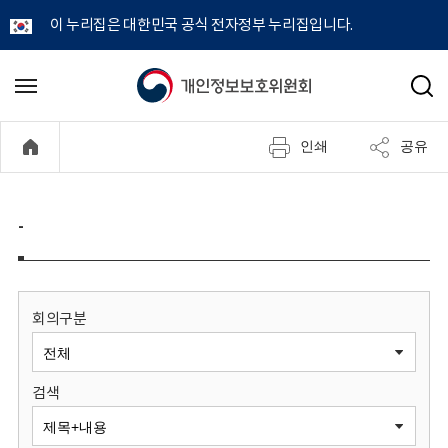
이 누리집은 대한민국 공식 전자정부 누리집입니다.
개
메
검
뉴
색
인
열
인쇄
공유
기
정
보
-
보
호
회의구분
위
검색
원