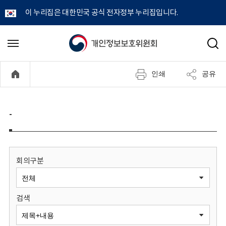
이 누리집은 대한민국 공식 전자정부 누리집입니다.
개
메
검
뉴
색
인
열
인쇄
공유
기
정
보
-
보
호
회의구분
위
검색
원