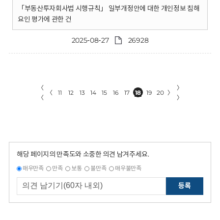
「부동산투자회사법 시행규칙」 일부개정안에 대한 개인정보 침해
요인 평가에 관한 건
2025-08-27
26928
〈
〉
〈
11
12
13
14
15
16
17
18
19
20
〉
〈
〉
해당 페이지의 만족도와 소중한 의견 남겨주세요.
매우만족
만족
보통
불만족
매우불만족
등록