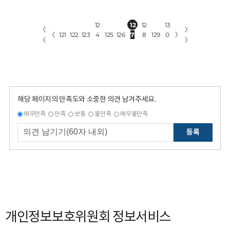
12
12
12
13
〈
〉
〈
121
122
123
4
125
126
7
8
129
0
〉
〈
〉
해당 페이지의 만족도와 소중한 의견 남겨주세요.
매우만족
만족
보통
불만족
매우불만족
등록
개인정보보호위원회 정보서비스