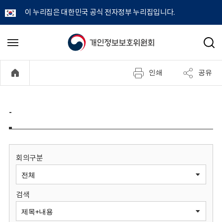
이 누리집은 대한민국 공식 전자정부 누리집입니다.
개
메
검
뉴
색
인
열
인쇄
공유
기
정
보
-
보
호
회의구분
위
검색
원