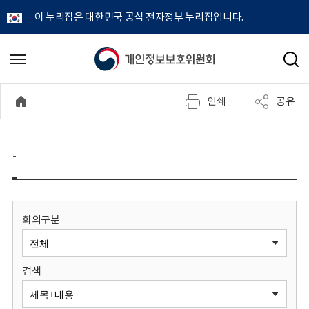
이 누리집은 대한민국 공식 전자정부 누리집입니다.
개
메
검
뉴
색
인
열
인쇄
공유
기
정
보
-
보
호
회의구분
위
검색
원