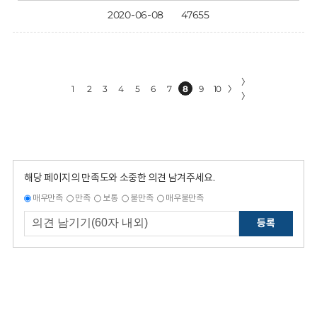
2020-06-08
47655
〉
1
2
3
4
5
6
7
8
9
10
〉
〉
해당 페이지의 만족도와 소중한 의견 남겨주세요.
매우만족
만족
보통
불만족
매우불만족
등록