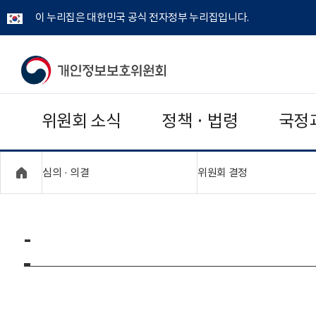
이 누리집은 대한민국 공식 전자정부 누리집입니다.
개
인
위원회 소식
정책 · 법령
국정
정
보
"접기,펼치기"
"접기,펼치기"
심의 · 의결
위원회 결정
보
호
-
위
원