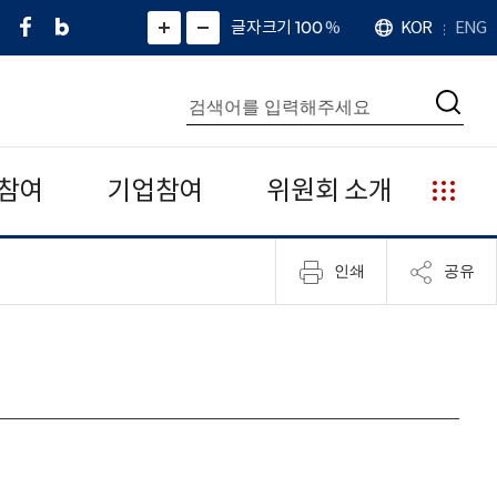
페
네
X
확
글자크기 100
%
KOR
ENG
언
화
화
이
이
(
대
어
면
면
스
버
트
수
확
축
북
블
위
대
통
소
치
검
로
터
합
색
그
)
검
색
참여
기업참여
위원회 소개
누
리
집
인쇄
공유
안
내