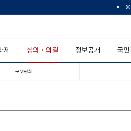
유
인
튜
스
브
타
그
램
과제
심의 · 의결
정보공개
국민
"접기,펼치기"
구 위원회