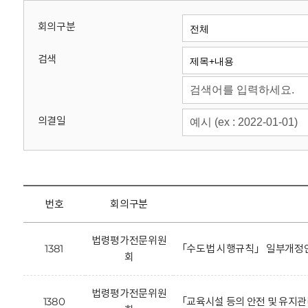
회
회의구분
검색
의결일
번호
회의구분
법령평가전문위원
1381
「수도법 시행규칙」 일부개정안
회
법령평가전문위원
1380
「교육시설 등의 안전 및 유지관