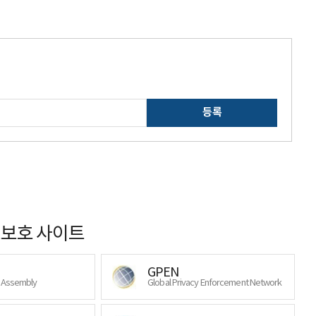
등록
보호 사이트
GPEN
y Assembly
Global Privacy Enforcement Network