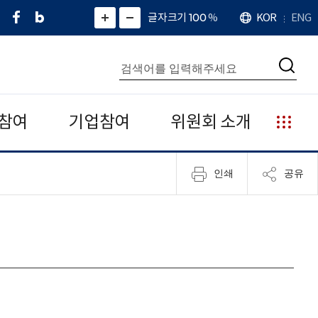
페
네
X
확
글자크기 100
%
KOR
ENG
언
화
화
이
이
(
대
어
면
면
스
버
트
수
확
축
북
블
위
대
통
소
치
검
로
터
합
색
그
)
검
색
참여
기업참여
위원회 소개
누
리
집
인쇄
공유
안
내