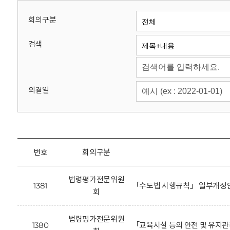
회
회의구분
검색
의결일
번호
회의구분
법령평가전문위원
1381
「수도법 시행규칙」 일부개정안
회
법령평가전문위원
1380
「교육시설 등의 안전 및 유지관