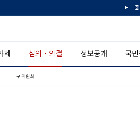
유
인
튜
스
브
타
그
램
과제
심의 · 의결
정보공개
국민
"접기,펼치기"
구 위원회