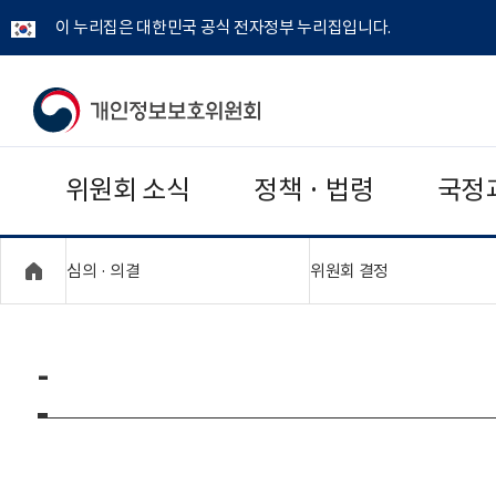
이 누리집은 대한민국 공식 전자정부 누리집입니다.
개
인
위원회 소식
정책 · 법령
국정
정
보
"접기,펼치기"
"접기,펼치기"
심의 · 의결
위원회 결정
보
호
-
위
원