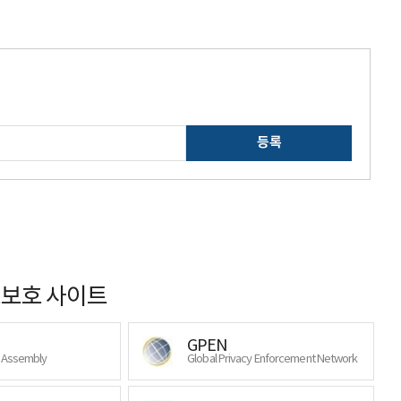
등록
보호 사이트
GPEN
y Assembly
Global Privacy Enforcement Network