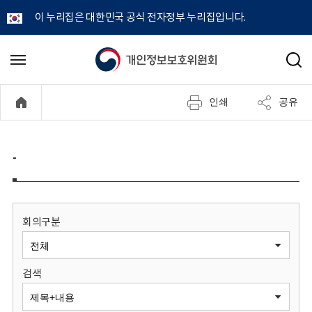
이 누리집은 대한민국 공식 전자정부 누리집입니다.
개
메
검
뉴
색
인
열
인쇄
공유
기
정
보
-
보
호
회의구분
위
검색
원