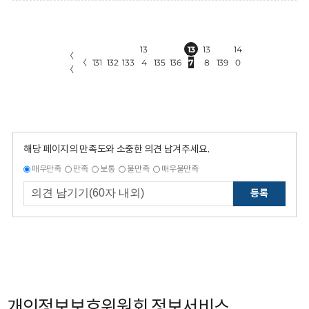
13
13
13
14
〈
〈
131
132
133
4
135
136
7
8
139
0
〈
해당 페이지의 만족도와 소중한 의견 남겨주세요.
매우만족
만족
보통
불만족
매우불만족
등록
개인정보보호위원회 정보서비스