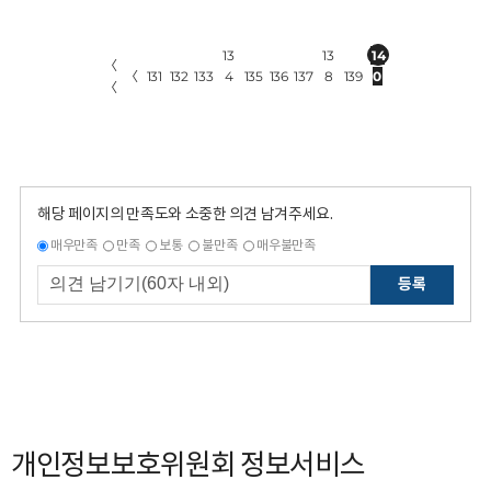
13
13
14
〈
〈
131
132
133
4
135
136
137
8
139
0
〈
해당 페이지의 만족도와 소중한 의견 남겨주세요.
매우만족
만족
보통
불만족
매우불만족
등록
개인정보보호위원회 정보서비스