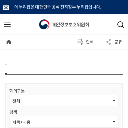
이 누리집은 대한민국 공식 전자정부 누리집입니다.
개
메
검
뉴
색
인
열
인쇄
공유
기
정
보
-
보
호
회의구분
위
검색
원