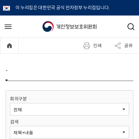
이 누리집은 대한민국 공식 전자정부 누리집입니다.
개
메
검
뉴
색
인
열
인쇄
공유
기
정
보
-
보
호
회의구분
위
검색
원