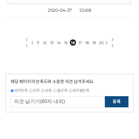
2020-04-27
22418
〈
〉
〈
11
12
13
14
15
16
17
18
19
20
〉
〈
〉
해당 페이지의 만족도와 소중한 의견 남겨주세요.
매우만족
만족
보통
불만족
매우불만족
등록