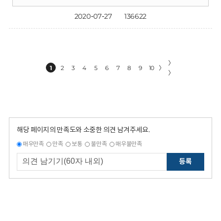
2020-07-27
136622
〉
1
2
3
4
5
6
7
8
9
10
〉
〉
해당 페이지의 만족도와 소중한 의견 남겨주세요.
매우만족
만족
보통
불만족
매우불만족
등록