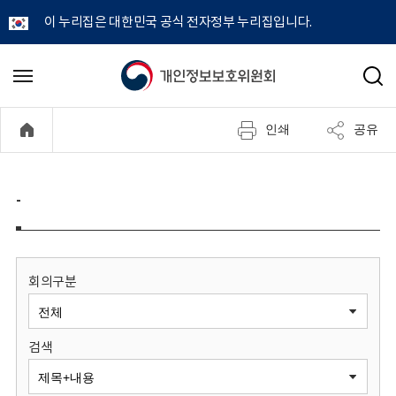
이 누리집은 대한민국 공식 전자정부 누리집입니다.
개
메
검
뉴
색
인
열
인쇄
공유
기
정
보
-
보
호
회의구분
위
검색
원