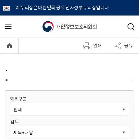
이 누리집은 대한민국 공식 전자정부 누리집입니다.
개
메
검
뉴
색
인
열
인쇄
공유
기
정
보
-
보
호
회의구분
위
검색
원