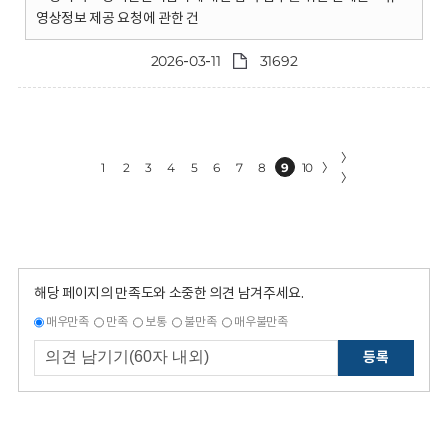
영상정보 제공 요청에 관한 건
2026-03-11
31692
〉
1
2
3
4
5
6
7
8
9
10
〉
〉
해당 페이지의 만족도와 소중한 의견 남겨주세요.
매우만족
만족
보통
불만족
매우불만족
등록