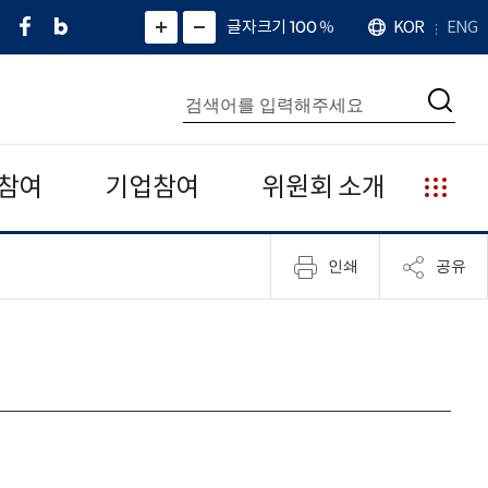
페
네
X
확
글자크기 100
%
KOR
ENG
언
화
화
이
이
(
대
어
면
면
스
버
트
수
확
축
북
블
위
대
통
소
치
검
로
터
합
색
그
)
검
색
참여
기업참여
위원회 소개
누
리
집
인쇄
공유
안
내