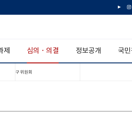
유
인
튜
스
브
타
그
램
과제
심의 · 의결
정보공개
국민
"접기,펼치기"
구 위원회