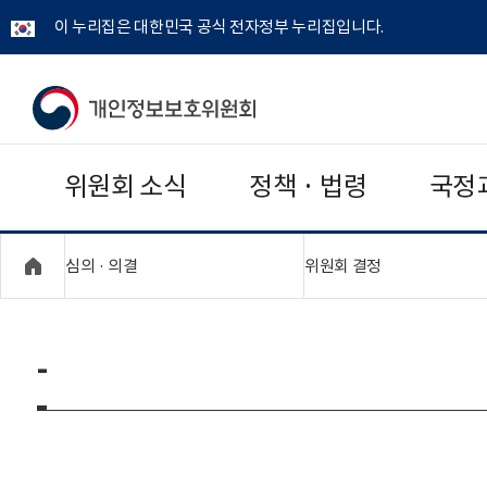
이 누리집은 대한민국 공식 전자정부 누리집입니다.
개
인
위원회 소식
정책 · 법령
국정
정
보
"접기,펼치기"
"접기,펼치기"
심의 · 의결
위원회 결정
보
호
-
위
원