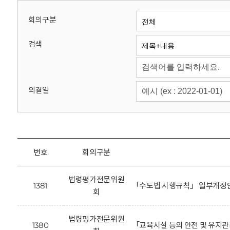
회
회의구분
검색
의결일
번호
회의구분
법령평가전문위원
1381
「수도법 시행규칙」 일부개정안
회
법령평가전문위원
1380
「교육시설 등의 안전 및 유지관