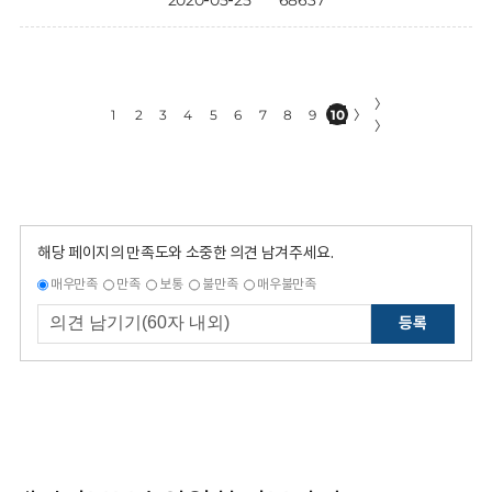
2020-05-25
68637
〉
1
2
3
4
5
6
7
8
9
10
〉
〉
해당 페이지의 만족도와 소중한 의견 남겨주세요.
매우만족
만족
보통
불만족
매우불만족
등록