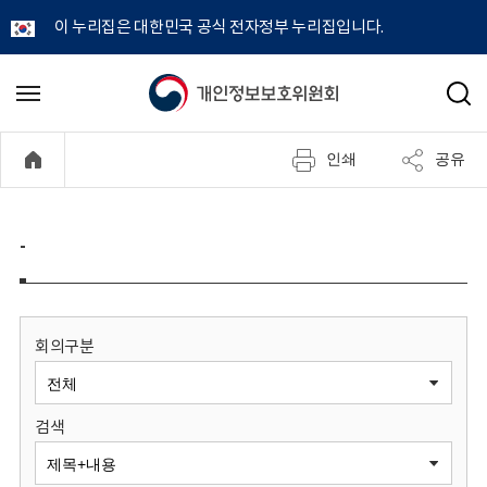
이 누리집은 대한민국 공식 전자정부 누리집입니다.
개
메
검
뉴
색
인
열
인쇄
공유
기
정
보
-
보
호
회의구분
위
검색
원