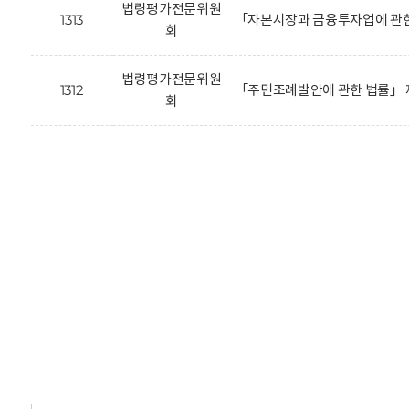
법령평가전문위원
1313
「자본시장과 금융투자업에 관한
회
법령평가전문위원
1312
「주민조례발안에 관한 법률」 
회