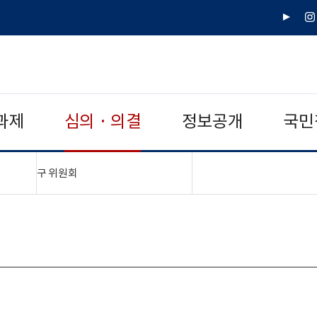
유
인
튜
스
브
타
그
램
과제
심의 · 의결
정보공개
국민
"접기,펼치기"
구 위원회