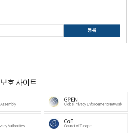
등록
보호 사이트
GPEN
y Assembly
Global Privacy Enforcement Network
CoE
ivacy Authorities
Council of Europe