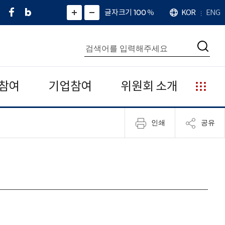
페
네
X
확
글자크기 100
%
KOR
ENG
언
화
화
이
이
(
대
어
면
면
스
버
트
수
확
축
북
블
위
대
통
소
치
검
로
터
합
색
그
)
검
색
참여
기업참여
위원회 소개
누
리
집
인쇄
공유
안
내