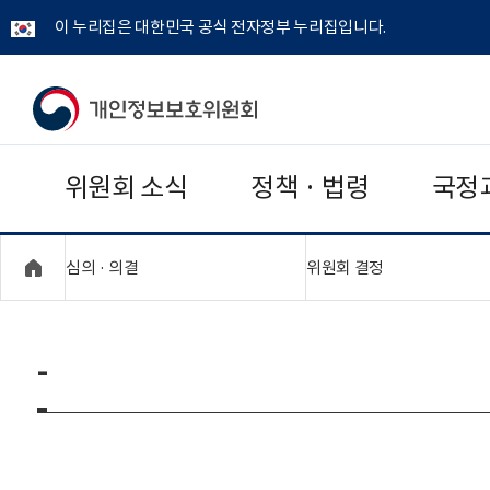
이 누리집은 대한민국 공식 전자정부 누리집입니다.
개
인
위원회 소식
정책 · 법령
국정
정
보
"접기,펼치기"
"접기,펼치기"
심의 · 의결
위원회 결정
보
호
-
위
원