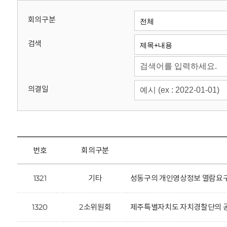
회
회의구분
검색
의결일
번호
회의구분
1321
기타
성동구의 개인영상정보 열람요구
1320
2소위원회
제주특별자치도 자치경찰단의 공