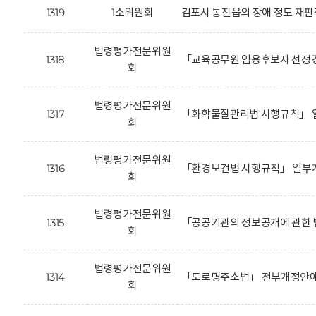
1319
1소위원회
김포시 통진읍의 장애 정도 재판
법령평가전문위원
1318
「교육공무원 임용후보자 선정경
회
법령평가전문위원
1317
「화학물질관리법 시행규칙」 일
회
법령평가전문위원
1316
「환경보건법 시행규칙」 일부개
회
법령평가전문위원
1315
「공공기관의 정보공개에 관한 
회
법령평가전문위원
1314
「도로명주소법」 전부개정안에 
회