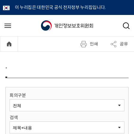
이 누리집은 대한민국 공식 전자정부 누리집입니다.
개
메
검
뉴
색
인
열
인쇄
공유
기
정
보
-
보
호
회의구분
위
검색
원