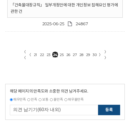
「건축물대장규칙」 일부개정안에 대한 개인정보 침해요인 평가에
관한 건
2025-06-25
24867
〈
〉
〈
21
22
23
24
25
26
27
28
29
30
〉
〈
〉
해당 페이지의 만족도와 소중한 의견 남겨주세요.
매우만족
만족
보통
불만족
매우불만족
등록