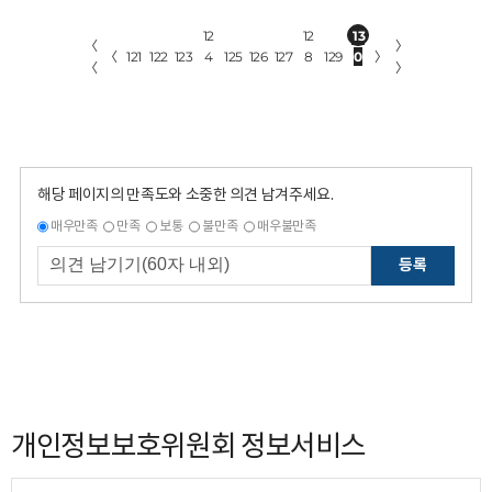
12
12
13
〈
〉
〈
121
122
123
4
125
126
127
8
129
0
〉
〈
〉
해당 페이지의 만족도와 소중한 의견 남겨주세요.
매우만족
만족
보통
불만족
매우불만족
등록
개인정보보호위원회 정보서비스