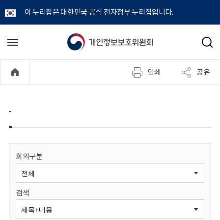
이 누리집은 대한민국 공식 전자정부 누리집입니다.
개
메
검
뉴
색
인
열
인쇄
공유
기
정
보
-
보
호
회의구분
위
검색
원