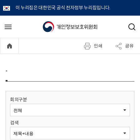
이 누리집은 대한민국 공식 전자정부 누리집입니다.
개
메
검
뉴
색
인
열
인쇄
공유
기
정
보
-
보
호
회의구분
위
검색
원