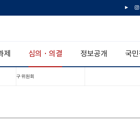
유
인
튜
스
브
타
그
램
과제
심의 · 의결
정보공개
국민
"접기,펼치기"
구 위원회