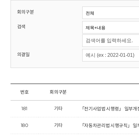
회
회의구분
검색
의결일
번호
회의구분
181
기타
「전기사업법 시행령」 일부개정
180
기타
「자동차관리법 시행규칙」 일부