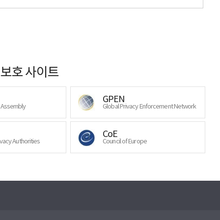
보호 사이트
GPEN
y Assembly
Global Privacy Enforcement Network
CoE
ivacy Authorities
Council of Europe