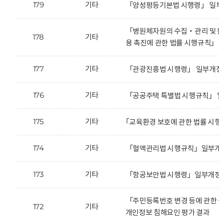
179
기타
「양성평등기본법 시행령」 일부
「병원체자원의 수집‧관리 및 활
178
기타
용 촉진에 관한 법률 시행규칙
177
기타
「관광진흥법 시행령」 일부개정
176
기타
「공공주택 특별법 시행규칙」 
175
기타
｢교육환경 보호에 관한 법률 시
174
기타
「혈액관리법 시행규칙」일부개정
173
기타
「항공보안법 시행령」일부개정안
「주민등록번호 변경 등에 관한
172
기타
개인정보 침해요인 평가 결과