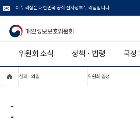
이 누리집은 대한민국 공식 전자정부 누리집입니다.
개
인
위원회 소식
정책 · 법령
국정
정
보
"접기,펼치기"
"접기,펼치기"
심의 · 의결
위원회 결정
보
호
-
위
원