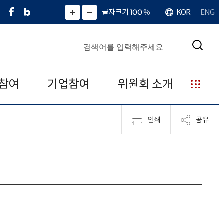
페
네
X
확
글자크기 100
%
KOR
ENG
언
화
화
이
이
(
대
어
면
면
스
버
트
수
확
축
북
블
위
대
통
소
치
검
로
터
합
색
그
)
검
색
참여
기업참여
위원회 소개
누
리
집
인쇄
공유
안
내