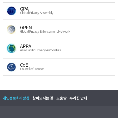
GPA
Global Privacy Assembly
GPEN
Global Privacy Enforcement Network
APPA
Asia Pacific Privacy Authorities
CoE
Council of Europe
개인정보처리방침
찾아오시는 길
도움말
누리집 안내