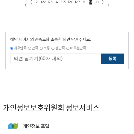
〈
121
122
123
4
125
126
127
8
9
0
〉
〈
〉
해당 페이지의 만족도와 소중한 의견 남겨주세요.
매우만족
만족
보통
불만족
매우불만족
등록
개인정보보호위원회 정보서비스
개인정보 포털