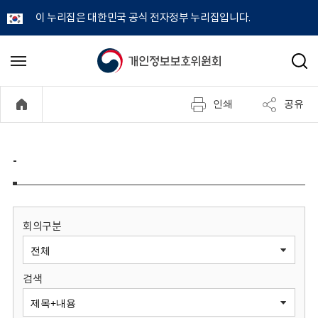
이 누리집은 대한민국 공식 전자정부 누리집입니다.
개
메
검
뉴
색
인
열
인쇄
공유
기
정
보
-
보
호
회의구분
위
검색
원