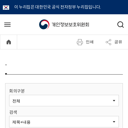
이 누리집은 대한민국 공식 전자정부 누리집입니다.
개
메
검
뉴
색
인
열
인쇄
공유
기
정
보
-
보
호
회의구분
위
검색
원