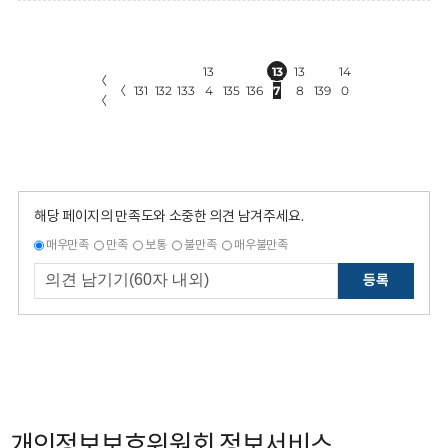
13
13
13
14
〈
〈
131
132
133
4
135
136
7
8
139
0
〈
해당 페이지의 만족도와 소중한 의견 남겨주세요.
매우만족
만족
보통
불만족
매우불만족
등록
개인정보보호위원회 정보서비스