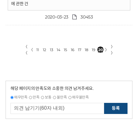
에 관한 건
2020-03-23
30453
〈
〉
〈
11
12
13
14
15
16
17
18
19
20
〉
〈
〉
해당 페이지의 만족도와 소중한 의견 남겨주세요.
매우만족
만족
보통
불만족
매우불만족
등록