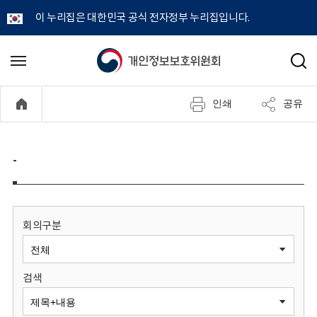
이 누리집은 대한민국 공식 전자정부 누리집입니다.
개
메
검
뉴
색
인
열
인쇄
공유
기
정
보
-
보
호
회의구분
위
검색
원