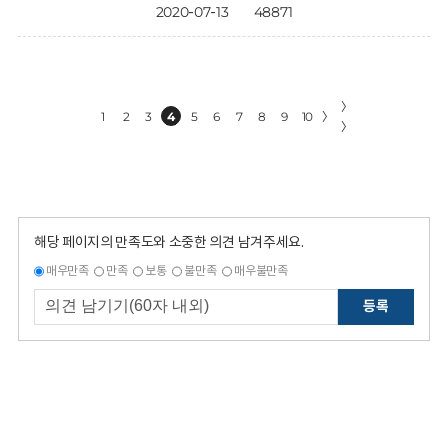
2020-07-13
48871
〉
1
2
3
4
5
6
7
8
9
10
〉
〉
해당 페이지의 만족도와 소중한 의견 남겨주세요.
매우만족
만족
보통
불만족
매우불만족
등록