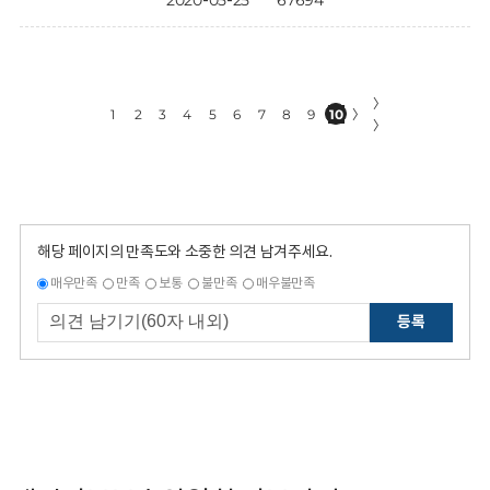
2020-05-25
67694
〉
1
2
3
4
5
6
7
8
9
10
〉
〉
해당 페이지의 만족도와 소중한 의견 남겨주세요.
매우만족
만족
보통
불만족
매우불만족
등록