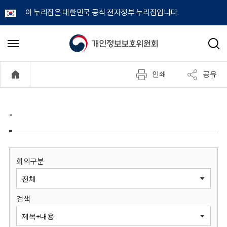
이 누리집은 대한민국 공식 전자정부 누리집입니다.
개
메
검
뉴
색
인
열
인쇄
공유
기
정
보
-
보
호
회의구분
위
검색
원