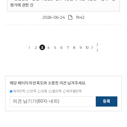
평가에 관한 건
2026-06-24
1942
〉
1
2
3
4
5
6
7
8
9
10
〉
〉
해당 페이지의 만족도와 소중한 의견 남겨주세요.
매우만족
만족
보통
불만족
매우불만족
등록