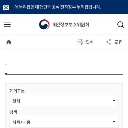
이 누리집은 대한민국 공식 전자정부 누리집입니다.
개
메
검
뉴
색
인
열
인쇄
공유
기
정
보
-
보
호
회의구분
위
검색
원