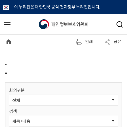
이 누리집은 대한민국 공식 전자정부 누리집입니다.
개
메
검
뉴
색
인
열
인쇄
공유
기
정
보
-
보
호
회의구분
위
검색
원