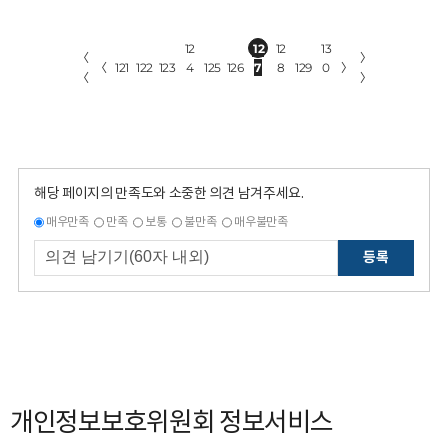
12
12
12
13
〈
〉
〈
121
122
123
4
125
126
7
8
129
0
〉
〈
〉
해당 페이지의 만족도와 소중한 의견 남겨주세요.
매우만족
만족
보통
불만족
매우불만족
등록
개인정보보호위원회 정보서비스