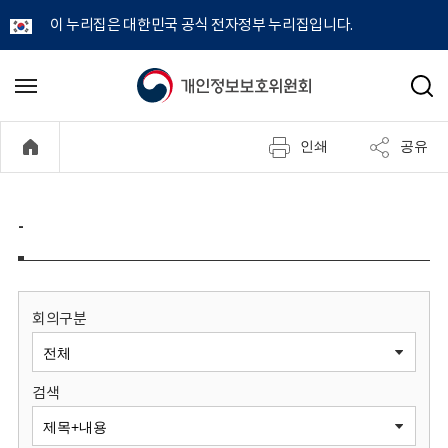
이 누리집은 대한민국 공식 전자정부 누리집입니다.
개
메
검
뉴
색
인
열
인쇄
공유
기
정
보
-
보
호
회의구분
위
검색
원