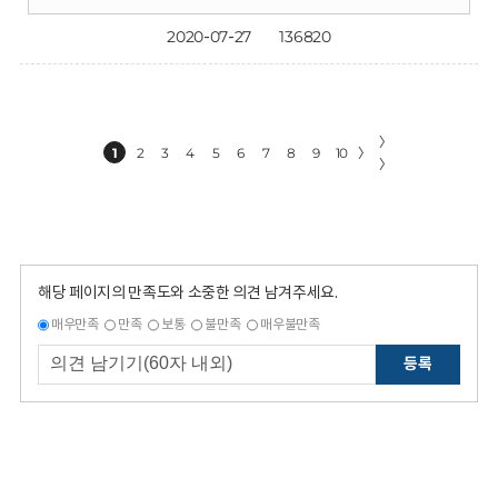
2020-07-27
136820
〉
1
2
3
4
5
6
7
8
9
10
〉
〉
해당 페이지의 만족도와 소중한 의견 남겨주세요.
매우만족
만족
보통
불만족
매우불만족
등록