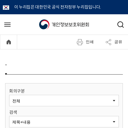
이 누리집은 대한민국 공식 전자정부 누리집입니다.
개
메
검
뉴
색
인
열
인쇄
공유
기
정
보
-
보
호
회의구분
위
검색
원